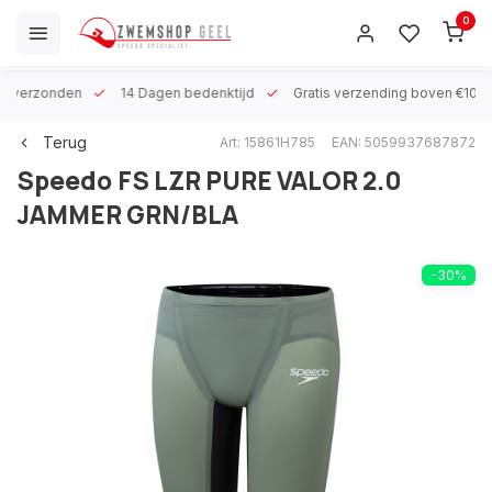
0
 h verzonden
14 Dagen bedenktijd
Gratis verzending boven €100
Terug
Art: 15861H785
EAN: 5059937687872
Speedo
FS LZR PURE VALOR 2.0
JAMMER GRN/BLA
-30%