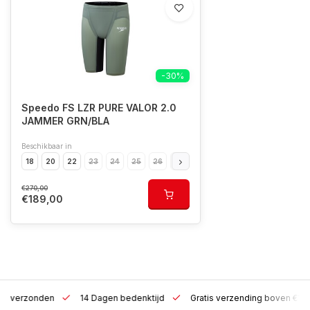
-30%
Speedo FS LZR PURE VALOR 2.0
JAMMER GRN/BLA
Beschikbaar in
18
20
22
23
24
25
26
28
30
€270,00
€189,00
 h verzonden
14 Dagen bedenktijd
Gratis verzending boven €10