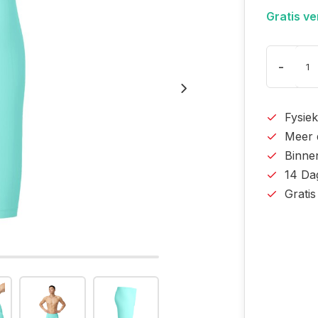
Gratis v
-
Fysiek
Meer 
Binne
14 Da
Grati