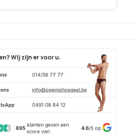
n? Wij zijn er voor u.
ons
014/58 77 77
 ons
info@zwemshopgeel.be
tsApp
0491 08 84 12
klanten geven een
895
4.6
/
5
op
score van