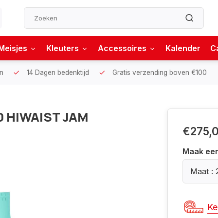
Meisjes
Kleuters
Accessoires
Kalender
C
n
14 Dagen bedenktijd
Gratis verzending boven €100
0 HIWAIST JAM
€275,
Maak ee
Maat : 
Ke