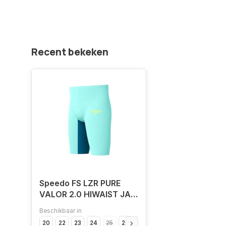
Recent bekeken
Speedo FS LZR PURE
VALOR 2.0 HIWAIST JAM
BLU/GRN
Beschikbaar in
20
22
23
24
25
26
28
30