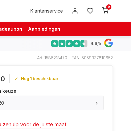
0
Klantenservice
adeaubon
Aanbiedingen
4.6
/
5
Art: 1586218470
EAN: 5059937810652
00
Nog 1 beschikbaar
n keuze
20
uzehulp voor de juiste maat