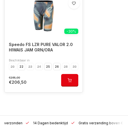
-30%
Speedo FS LZR PURE VALOR 2.0
HIWAIS JAM GRN/ORA
Beschikbaar in
20
22
23
24
25
26
28
30
€295,00
€206,50
 h verzonden
14 Dagen bedenktijd
Gratis verzending boven €10