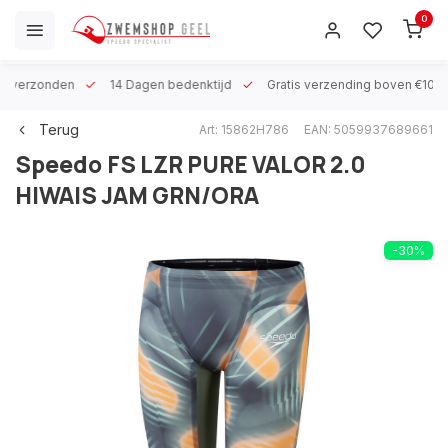
0
 h verzonden
14 Dagen bedenktijd
Gratis verzending boven €100
Terug
Art: 15862H786
EAN: 5059937689661
Speedo
FS LZR PURE VALOR 2.0
HIWAIS JAM GRN/ORA
-30%