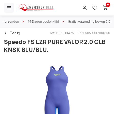
0
 h verzonden
14 Dagen bedenktijd
Gratis verzending boven €100
Terug
Art: 1586018475
EAN: 5059937806150
Speedo
FS LZR PURE VALOR 2.0 CLB
KNSK BLU/BLU.