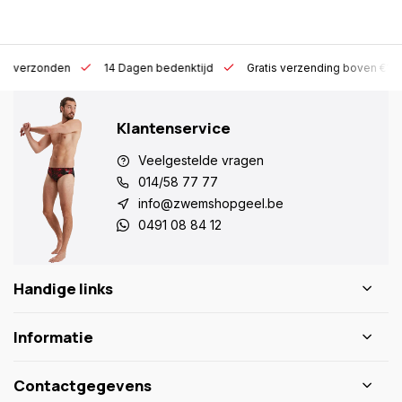
 h verzonden
14 Dagen bedenktijd
Gratis verzending boven €10
Klantenservice
Veelgestelde vragen
014/58 77 77
info@zwemshopgeel.be
0491 08 84 12
Handige links
Informatie
Contactgegevens