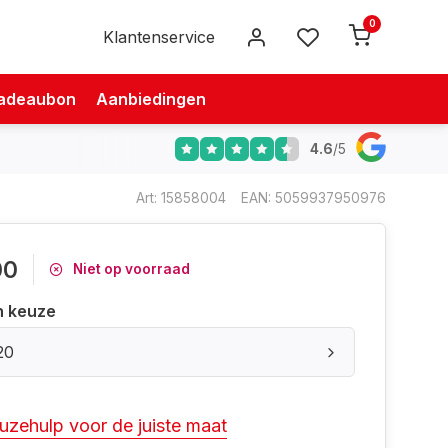
0
Klantenservice
adeaubon
Aanbiedingen
4.6
/
5
Art: 15858004
EAN: 5059937950976
00
Niet op voorraad
n keuze
20
uzehulp voor de juiste maat