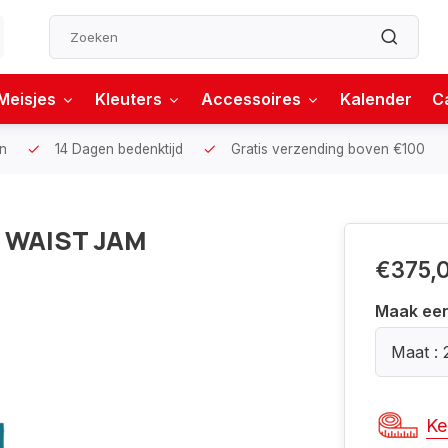
Meisjes
Kleuters
Accessoires
Kalender
C
n
14 Dagen bedenktijd
Gratis verzending boven €100
I WAIST JAM
€375,
Maak ee
Maat : 
Ke