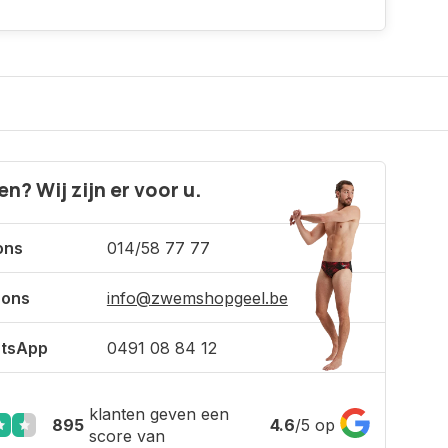
n? Wij zijn er voor u.
ons
014/58 77 77
 ons
info@zwemshopgeel.be
tsApp
0491 08 84 12
klanten geven een
895
4.6
/
5
op
score van