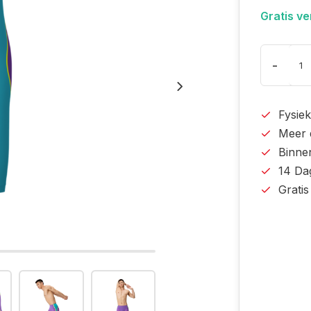
Gratis v
-
Fysiek
Meer 
Binne
14 Da
Grati