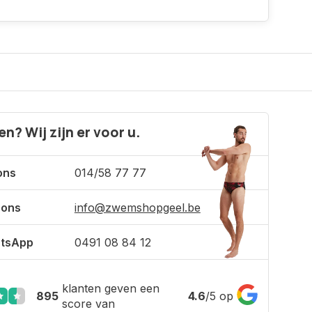
n? Wij zijn er voor u.
ons
014/58 77 77
 ons
info@zwemshopgeel.be
tsApp
0491 08 84 12
klanten geven een
895
4.6
/
5
op
score van