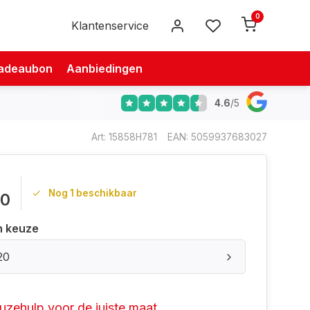
0
Klantenservice
adeaubon
Aanbiedingen
4.6
/
5
Art: 15858H781
EAN: 5059937683027
Nog 1 beschikbaar
00
n keuze
20
uzehulp voor de juiste maat