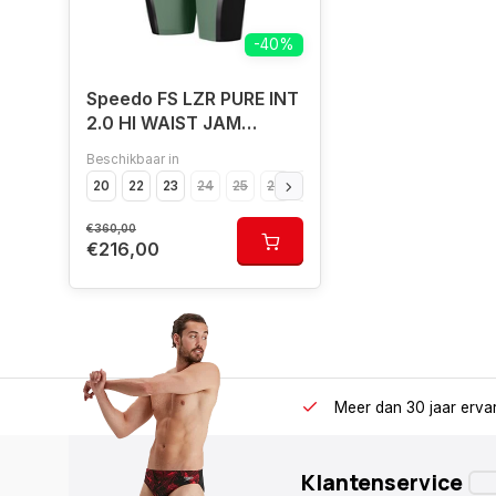
-40%
Speedo FS LZR PURE INT
2.0 HI WAIST JAM
GRN/BLA
Beschikbaar in
20
22
23
24
25
26
28
30
€360,00
€216,00
Meer dan 30 jaar erva
Klantenservice