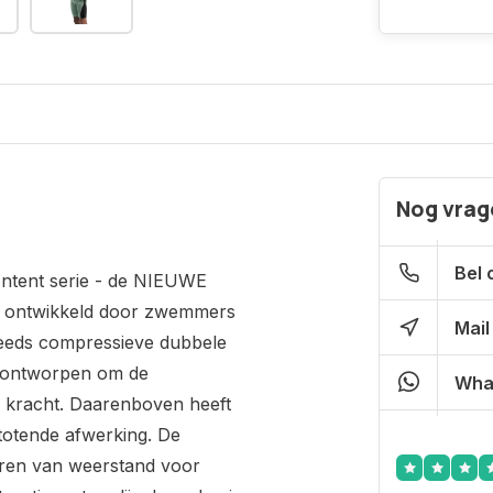
Nog vrage
Bel 
Intent serie - de NIEUWE
is ontwikkeld door zwemmers
Mail
eeds compressieve dubbele
s ontworpen om de
Wha
r kracht. Daarenboven heeft
stotende afwerking. De
deren van weerstand voor