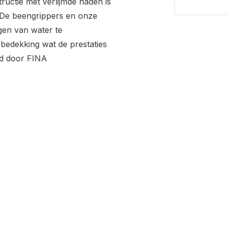
tructie met verlijmde naden is
De beengrippers en onze
gen van water te
 bedekking wat de prestaties
rd door FINA