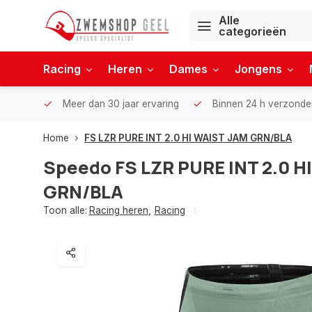
Alle
categorieën
Racing
Heren
Dames
Jongens
Meer dan 30 jaar ervaring
Binnen 24 h verzonde
Home
FS LZR PURE INT 2.0 HI WAIST JAM GRN/BLA
Speedo
FS LZR PURE INT 2.0 H
GRN/BLA
Toon alle:
Racing heren
,
Racing