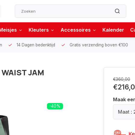
Meisjes
Kleuters
Accessoires
Kalender
C
n
14 Dagen bedenktijd
Gratis verzending boven €100
I WAIST JAM
€360,00
€216,
Maak ee
-40%
Maat : 
Ke