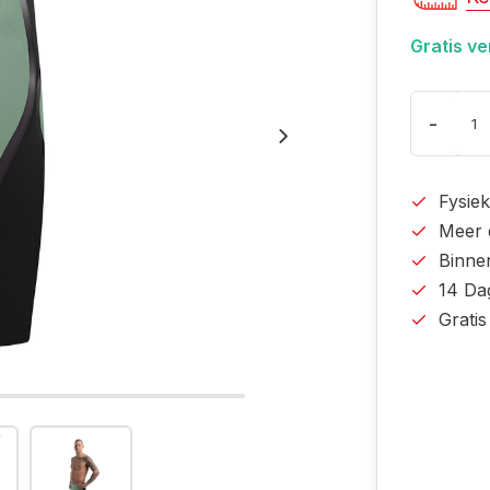
Gratis v
-
Fysiek
Meer 
Binne
14 Da
Grati