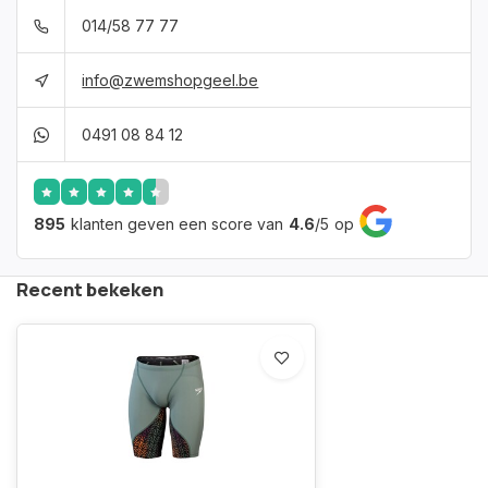
014/58 77 77
info@zwemshopgeel.be
0491 08 84 12
895
klanten geven een score van
4.6
/
5
op
Recent bekeken