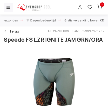
0
 h verzonden
14 Dagen bedenktijd
Gratis verzending boven €100
Terug
Art: 13438H819
EAN: 5059937676937
Speedo
FS LZR IGNITE JAM GRN/ORA