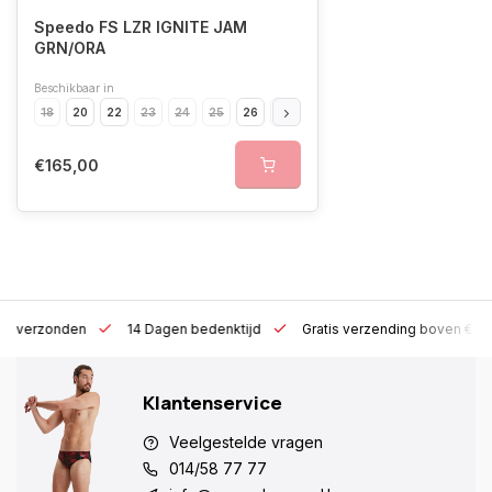
Speedo FS LZR IGNITE JAM
GRN/ORA
Beschikbaar in
18
20
22
23
24
25
26
28
30
€165,00
 h verzonden
14 Dagen bedenktijd
Gratis verzending boven €10
Klantenservice
Veelgestelde vragen
014/58 77 77