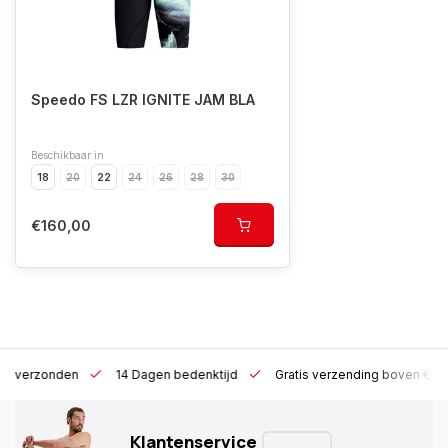
Speedo FS LZR IGNITE JAM BLA
Beschikbaar in
18
20
22
24
26
28
30
€160,00
 h verzonden
14 Dagen bedenktijd
Gratis verzending boven €10
Klantenservice