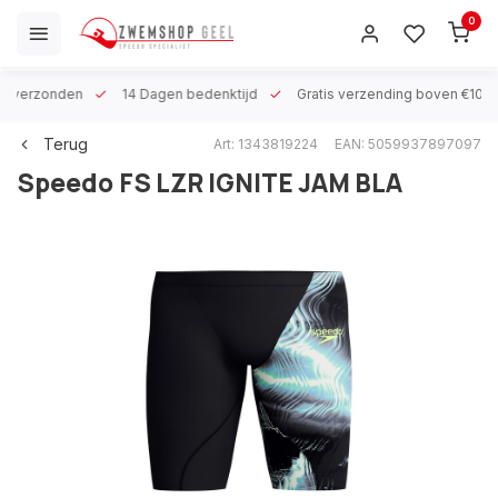
0
 h verzonden
14 Dagen bedenktijd
Gratis verzending boven €100
Terug
Art: 1343819224
EAN: 5059937897097
Speedo
FS LZR IGNITE JAM BLA