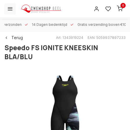
0
 h verzonden
14 Dagen bedenktijd
Gratis verzending boven €100
Terug
Art: 1343919224
EAN: 5059937897233
Speedo
FS IGNITE KNEESKIN
BLA/BLU