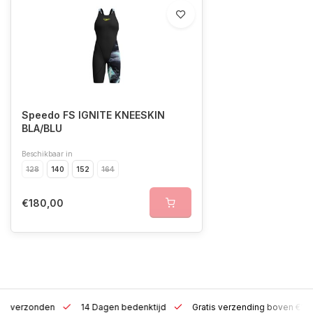
Speedo FS IGNITE KNEESKIN
BLA/BLU
Beschikbaar in
128
140
152
164
€180,00
 h verzonden
14 Dagen bedenktijd
Gratis verzending boven €10