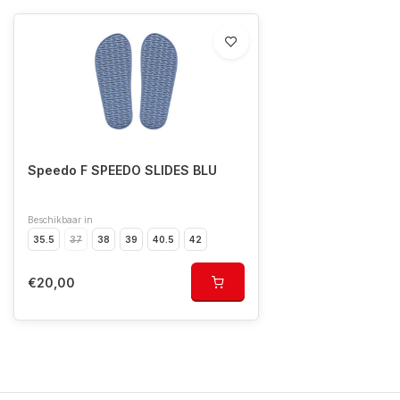
Speedo F SPEEDO SLIDES BLU
Beschikbaar in
35.5
37
38
39
40.5
42
€20,00