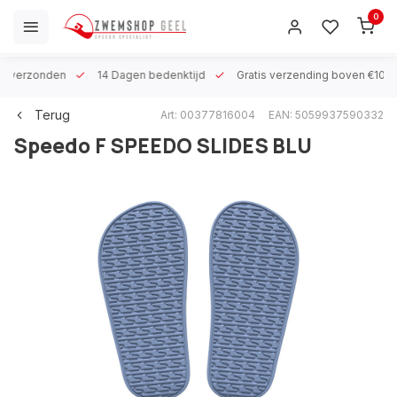
0
 h verzonden
14 Dagen bedenktijd
Gratis verzending boven €100
Terug
Art: 00377816004
EAN: 5059937590332
Speedo
F SPEEDO SLIDES BLU