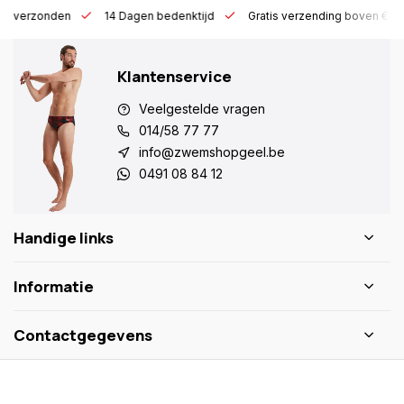
 h verzonden
14 Dagen bedenktijd
Gratis verzending boven €10
Klantenservice
Veelgestelde vragen
014/58 77 77
info@zwemshopgeel.be
0491 08 84 12
Handige links
Informatie
Contactgegevens