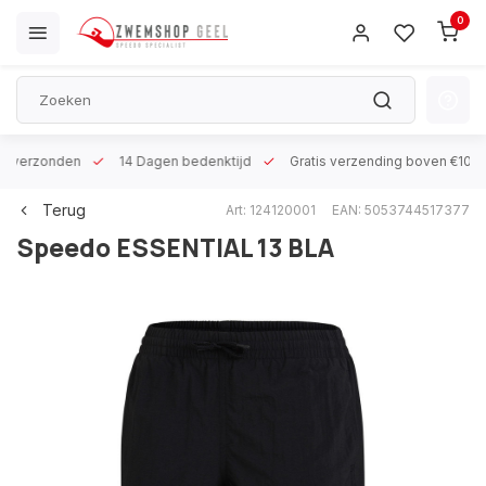
0
 h verzonden
14 Dagen bedenktijd
Gratis verzending boven €100
Terug
Art: 124120001
EAN: 5053744517377
Speedo
ESSENTIAL 13 BLA