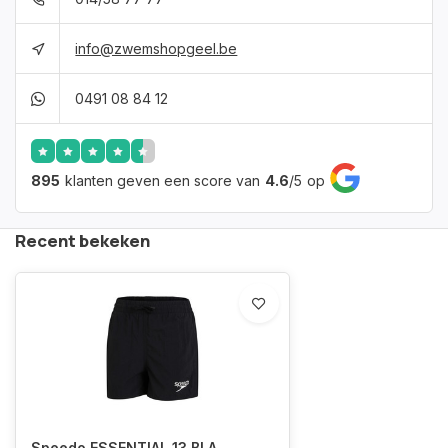
info@zwemshopgeel.be
0491 08 84 12
895
klanten geven een score van
4.6
/
5
op
Recent bekeken
Speedo ESSENTIAL 13 BLA