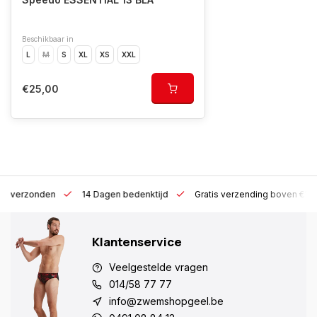
Beschikbaar in
L
M
S
XL
XS
XXL
€25,00
 h verzonden
14 Dagen bedenktijd
Gratis verzending boven €10
Klantenservice
Veelgestelde vragen
014/58 77 77
info@zwemshopgeel.be