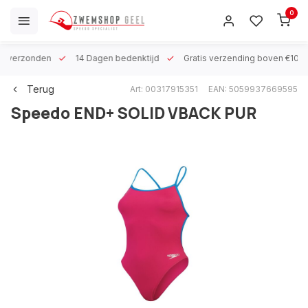
0
 h verzonden
14 Dagen bedenktijd
Gratis verzending boven €100
Terug
Art: 00317915351
EAN: 5059937669595
Speedo
END+ SOLID VBACK PUR