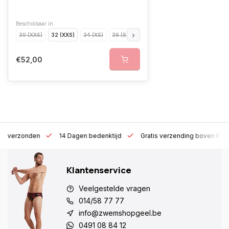
Beschikbaar in
30 (XXS)
32 (XXS)
34 (XS)
36 (S)
38 (M)
40 (L)
42 (XL)
€52,00
 h verzonden
14 Dagen bedenktijd
Gratis verzending boven €10
Klantenservice
Veelgestelde vragen
014/58 77 77
info@zwemshopgeel.be
0491 08 84 12