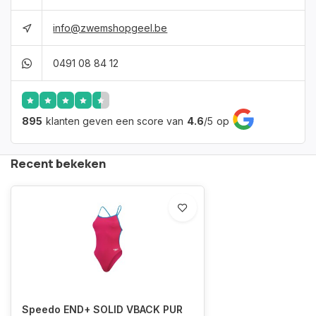
info@zwemshopgeel.be
0491 08 84 12
895
klanten geven een score van
4.6
/
5
op
Recent bekeken
Speedo END+ SOLID VBACK PUR