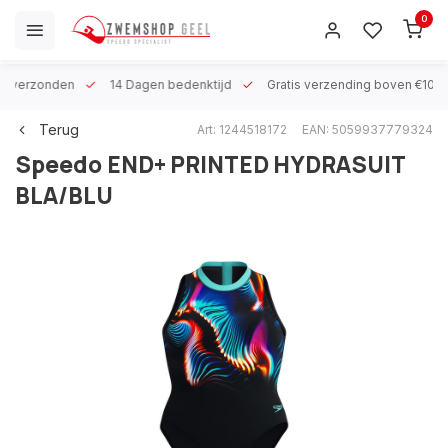
0
 h verzonden
14 Dagen bedenktijd
Gratis verzending boven €100
Terug
Art: 1244518172
EAN: 5059937779324
Speedo
END+ PRINTED HYDRASUIT
BLA/BLU