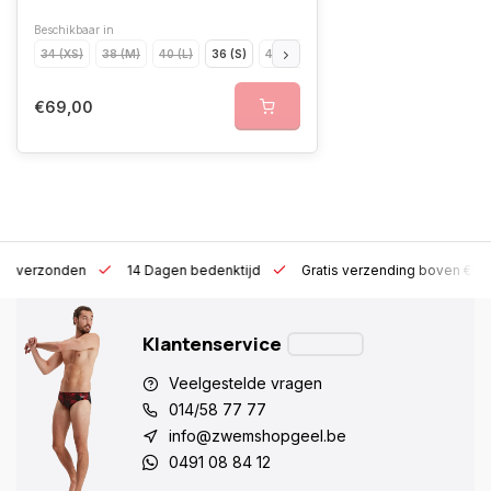
Beschikbaar in
34 (XS)
38 (M)
40 (L)
36 (S)
42 (XL)
44 (XXL)
46 (XXXL)
48 
€69,00
 h verzonden
14 Dagen bedenktijd
Gratis verzending boven €10
Klantenservice
Veelgestelde vragen
014/58 77 77
info@zwemshopgeel.be
0491 08 84 12