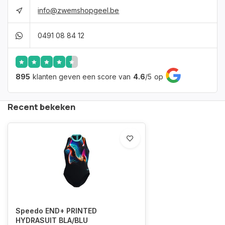
info@zwemshopgeel.be
0491 08 84 12
895
klanten geven een score van
4.6
/
5
op
Recent bekeken
Speedo END+ PRINTED
HYDRASUIT BLA/BLU