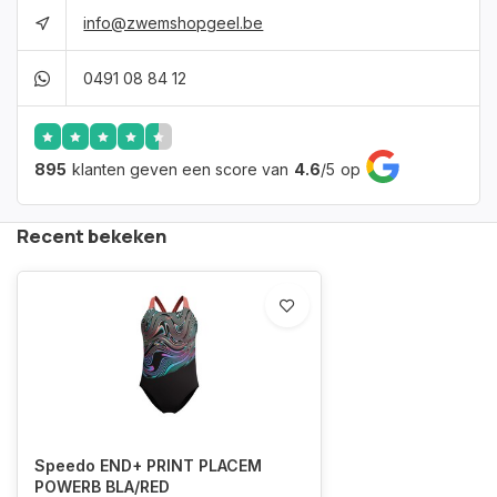
info@zwemshopgeel.be
0491 08 84 12
895
klanten geven een score van
4.6
/
5
op
Recent bekeken
Speedo END+ PRINT PLACEM
POWERB BLA/RED