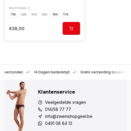
Beschikbaar in
116
128
140
152
164
176
€38,00
 h verzonden
14 Dagen bedenktijd
Gratis verzending boven €10
Klantenservice
Veelgestelde vragen
014/58 77 77
info@zwemshopgeel.be
0491 08 84 12