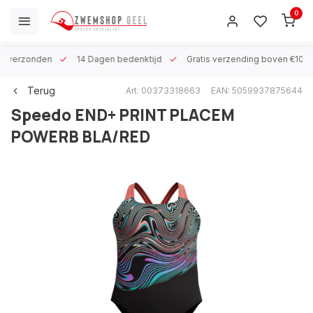
0
 h verzonden
14 Dagen bedenktijd
Gratis verzending boven €100
Terug
Art: 00373318663
EAN: 5059937875644
Speedo
END+ PRINT PLACEM
POWERB BLA/RED