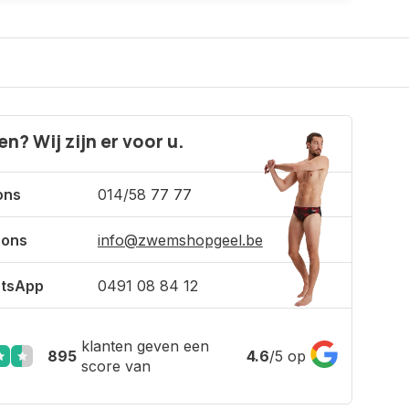
n? Wij zijn er voor u.
ons
014/58 77 77
 ons
info@zwemshopgeel.be
tsApp
0491 08 84 12
klanten geven een
895
4.6
/
5
op
score van