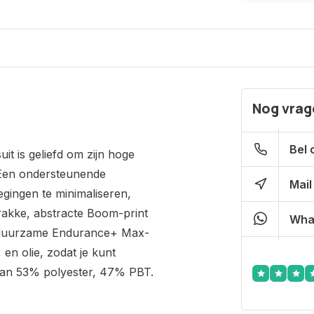
Nog vrage
Bel 
t is geliefd om zijn hoge
. Een ondersteunende
Mail
gingen te minimaliseren,
strakke, abstracte Boom-print
Wha
 duurzame Endurance+ Max-
 en olie, zodat je kunt
n 53% polyester, 47% PBT.