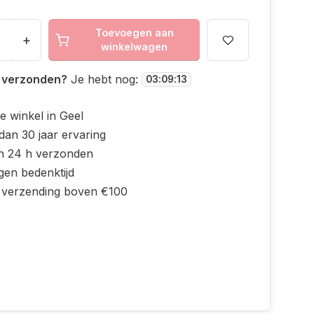
Toevoegen aan
+
winkelwagen
 verzonden?
Je hebt nog:
03
:
09
:
13
e winkel in Geel
dan 30 jaar ervaring
n 24 h verzonden
gen bedenktijd
s verzending boven €100