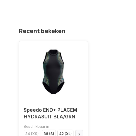
Recent bekeken
Speedo END+ PLACEM
HYDRASUIT BLA/GRN
Beschikbaar in
34 (XS)
36 (S)
42 (XL)
40 (L)
38 (M)
44 (XXL)
48 