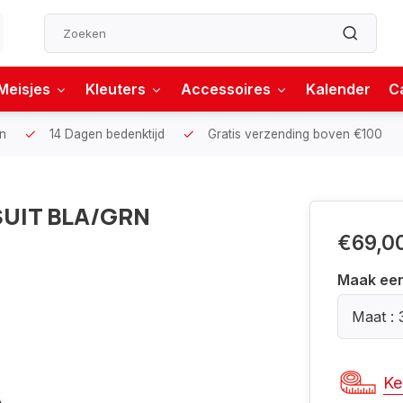
Meisjes
Kleuters
Accessoires
Kalender
C
n
14 Dagen bedenktijd
Gratis verzending boven €100
UIT BLA/GRN
€69,0
Maak ee
Maat : 
Ke