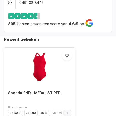
0491 08 84 12
895
klanten geven een score van
4.6
/
5
op
Recent bekeken
Speedo END+ MEDALIST RED.
Beschikbaar in
32 (XXS)
34 (XS)
36 (S)
38 (M)
40 (L)
42 (XL)
44 (XXL)
46 (