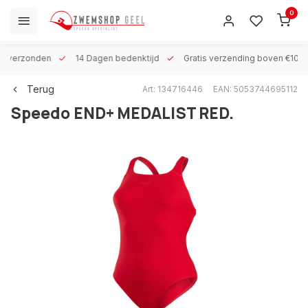
0
 h verzonden
14 Dagen bedenktijd
Gratis verzending boven €100
Terug
Art: 134716446
EAN: 5053744695112
Speedo
END+ MEDALIST RED.