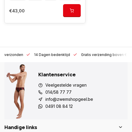
€43,00
 h verzonden
14 Dagen bedenktijd
Gratis verzending boven €10
Klantenservice
Veelgestelde vragen
014/58 77 77
info@zwemshopgeel.be
0491 08 84 12
Handige links