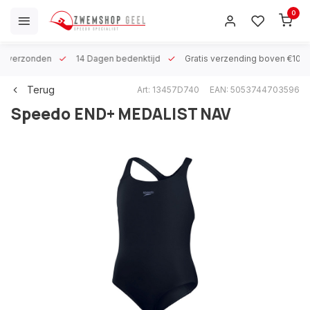
0
 h verzonden
14 Dagen bedenktijd
Gratis verzending boven €100
Terug
Art: 13457D740
EAN: 5053744703596
Speedo
END+ MEDALIST NAV