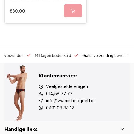
€30,00
 h verzonden
14 Dagen bedenktijd
Gratis verzending boven €10
Klantenservice
Veelgestelde vragen
014/58 77 77
info@zwemshopgeel.be
0491 08 84 12
Handige links