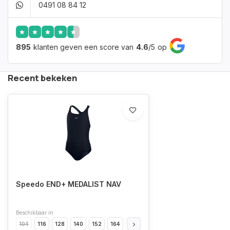
0491 08 84 12
895
klanten geven een score van
4.6
/
5
op
Recent bekeken
Speedo END+ MEDALIST NAV
Beschikbaar in
104
116
128
140
152
164
176
32 (XXS)
34 (XS)
36 (S)