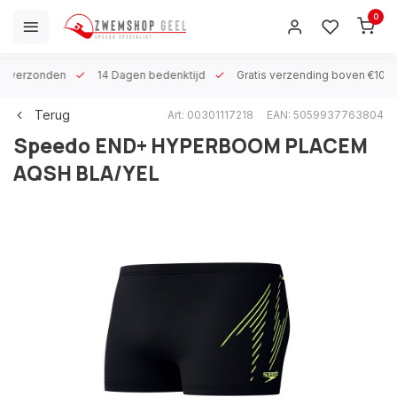
0
 h verzonden
14 Dagen bedenktijd
Gratis verzending boven €100
Terug
Art: 00301117218
EAN: 5059937763804
Speedo
END+ HYPERBOOM PLACEM
AQSH BLA/YEL