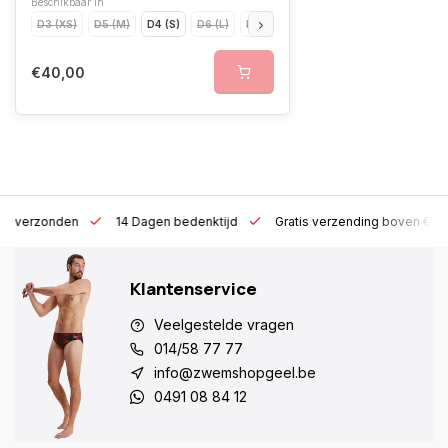
Beschikbaar in
D3 (XS)
D5 (M)
D4 (S)
D6 (L)
D7 (XL)
D8 (XXL)
€40,00
 h verzonden
14 Dagen bedenktijd
Gratis verzending boven €10
Klantenservice
Veelgestelde vragen
014/58 77 77
info@zwemshopgeel.be
0491 08 84 12