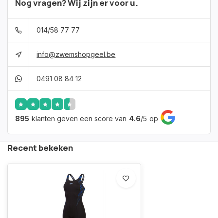
Nog vragen? Wij zijn er voor u.
014/58 77 77
info@zwemshopgeel.be
0491 08 84 12
895
klanten geven een score van
4.6
/
5
op
Recent bekeken