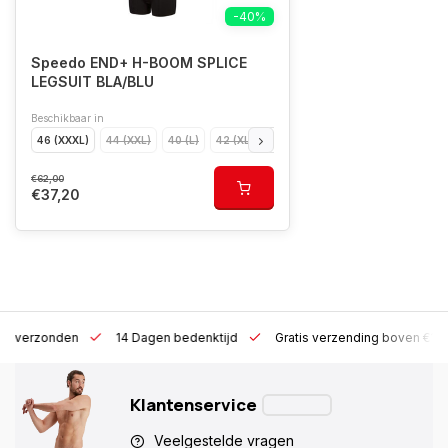
-40%
Speedo END+ H-BOOM SPLICE
LEGSUIT BLA/BLU
Beschikbaar in
46 (XXXL)
44 (XXL)
40 (L)
42 (XL)
38 (M)
36 (S)
€62,00
€37,20
 h verzonden
14 Dagen bedenktijd
Gratis verzending boven €10
Klantenservice
Veelgestelde vragen