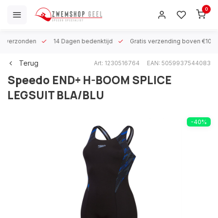
0
 h verzonden
14 Dagen bedenktijd
Gratis verzending boven €100
Terug
Art: 1230516764
EAN: 5059937544083
Speedo
END+ H-BOOM SPLICE
LEGSUIT BLA/BLU
-40%