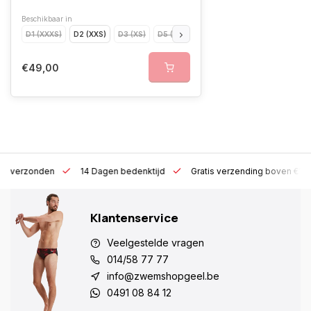
Beschikbaar in
D1 (XXXS)
D2 (XXS)
D3 (XS)
D5 (M)
D7 (XL)
D8 (XXL)
D4 (S)
€49,00
 h verzonden
14 Dagen bedenktijd
Gratis verzending boven €10
Klantenservice
Veelgestelde vragen
014/58 77 77
info@zwemshopgeel.be
0491 08 84 12