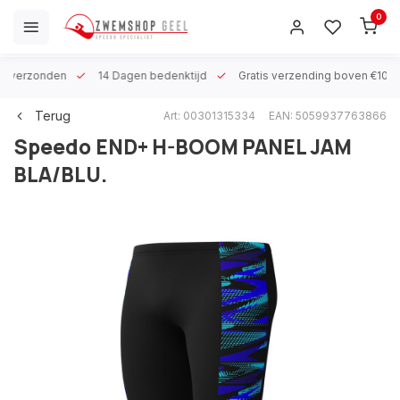
0
 h verzonden
14 Dagen bedenktijd
Gratis verzending boven €100
Terug
Art: 00301315334
EAN: 5059937763866
Speedo
END+ H-BOOM PANEL JAM
BLA/BLU.