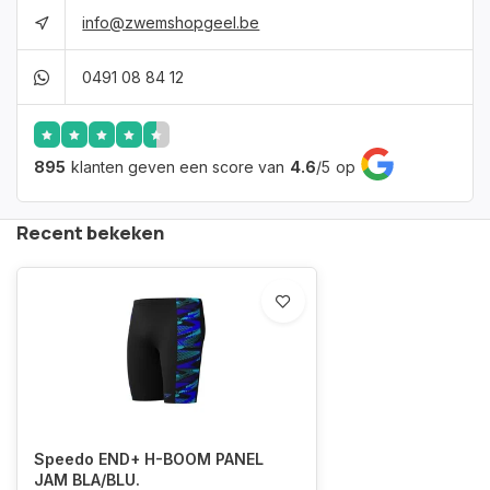
info@zwemshopgeel.be
0491 08 84 12
895
klanten geven een score van
4.6
/
5
op
Recent bekeken
Speedo END+ H-BOOM PANEL
JAM BLA/BLU.