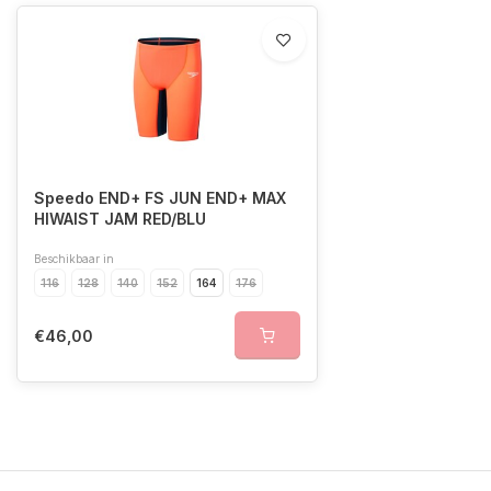
Speedo END+ FS JUN END+ MAX
HIWAIST JAM RED/BLU
Beschikbaar in
116
128
140
152
164
176
€46,00