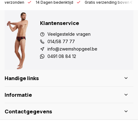
 h verzonden
14 Dagen bedenktijd
Gratis verzending boven €10
Klantenservice
Veelgestelde vragen
014/58 77 77
info@zwemshopgeel.be
0491 08 84 12
Handige links
Informatie
Contactgegevens