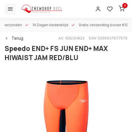
0
 h verzonden
14 Dagen bedenktijd
Gratis verzending boven €100
Terug
Art: 15823H823
EAN: 5059937677576
Speedo
END+ FS JUN END+ MAX
HIWAIST JAM RED/BLU