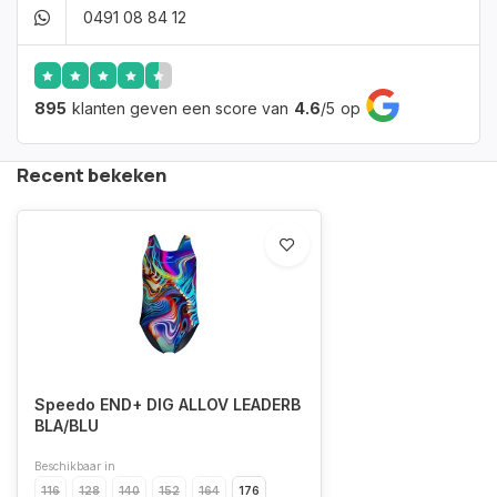
0491 08 84 12
895
klanten geven een score van
4.6
/
5
op
Recent bekeken
Speedo END+ DIG ALLOV LEADERB
BLA/BLU
Beschikbaar in
116
128
140
152
164
176