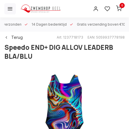
0
 h verzonden
14 Dagen bedenktijd
Gratis verzending boven €100
Terug
Art: 1237718173
EAN: 5059937778198
Speedo
END+ DIG ALLOV LEADERB
BLA/BLU