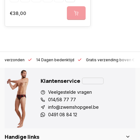
€38,00
 h verzonden
14 Dagen bedenktijd
Gratis verzending boven €10
Klantenservice
Veelgestelde vragen
014/58 77 77
info@zwemshopgeel.be
0491 08 84 12
Handige links