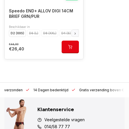
Speedo END+ ALLOV DIGI 14CM
BRIEF GRN/PUR
Beschikbaar in
D2 (XXS)
D6 (L)
D8 (XXL)
D4 (S)
D3 (XS)
D7 (XL)
D1 (XXXS)
€44,00
€26,40
 h verzonden
14 Dagen bedenktijd
Gratis verzending boven €10
Klantenservice
Veelgestelde vragen
014/58 77 77