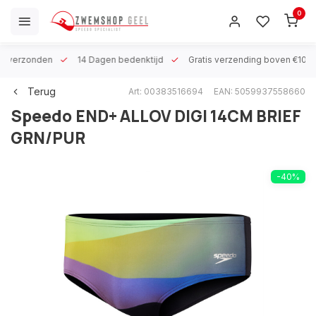
0
 h verzonden
14 Dagen bedenktijd
Gratis verzending boven €100
Terug
Art: 00383516694
EAN: 5059937558660
Speedo
END+ ALLOV DIGI 14CM BRIEF
GRN/PUR
-40%