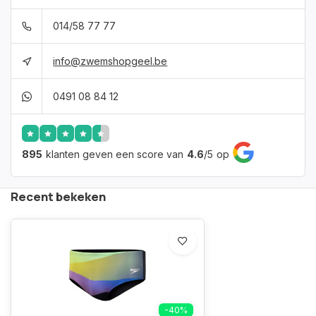
014/58 77 77
info@zwemshopgeel.be
0491 08 84 12
895
klanten geven een score van
4.6
/
5
op
Recent bekeken
-40%