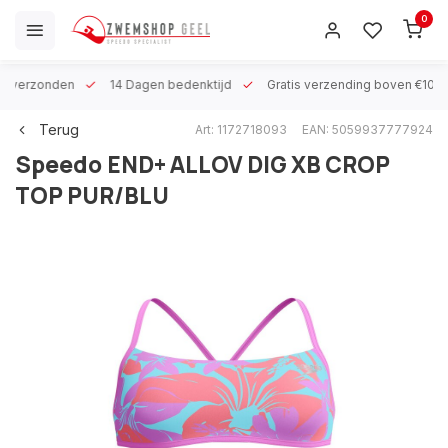
0
 h verzonden
14 Dagen bedenktijd
Gratis verzending boven €100
Terug
Art: 1172718093
EAN: 5059937777924
Speedo
END+ ALLOV DIG XB CROP
TOP PUR/BLU