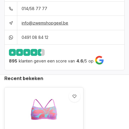
014/58 77 77
info@zwemshopgeel.be
0491 08 84 12
895
klanten geven een score van
4.6
/
5
op
Recent bekeken