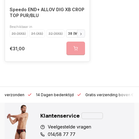
Speedo END+ ALLOV DIG XB CROP
TOP PUR/BLU
Beschikbaar in
30 (XXS)
34 (XS)
32 (XXS)
38 (M)
36 (S)
40 (L)
42 (XL)
€31,00
 h verzonden
14 Dagen bedenktijd
Gratis verzending boven €10
Klantenservice
Veelgestelde vragen
014/58 77 77