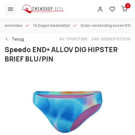
0
 h verzonden
14 Dagen bedenktijd
Gratis verzending boven €100
Terug
Art: 1170617366
EAN: 5059937671239
Speedo
END+ ALLOV DIG HIPSTER
BRIEF BLU/PIN