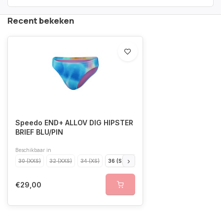
Recent bekeken
Speedo END+ ALLOV DIG HIPSTER
BRIEF BLU/PIN
Beschikbaar in
30 (XXS)
32 (XXS)
34 (XS)
36 (S)
38 (M)
40 (L)
42 (XL)
€29,00