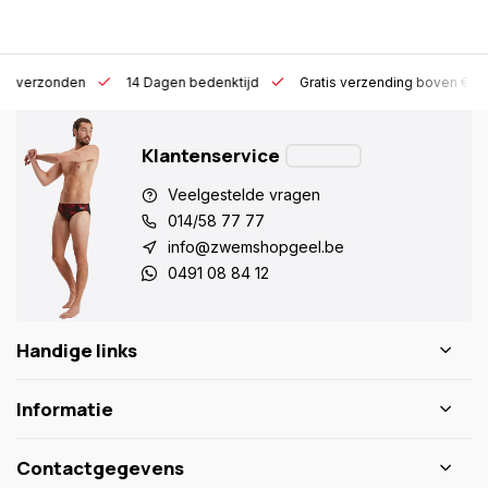
 h verzonden
14 Dagen bedenktijd
Gratis verzending boven €10
Klantenservice
Veelgestelde vragen
014/58 77 77
info@zwemshopgeel.be
0491 08 84 12
Handige links
Informatie
Contactgegevens