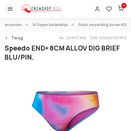
0
 h verzonden
14 Dagen bedenktijd
Gratis verzending boven €100
Terug
Art: 1244117366
EAN: 5059937671512
Speedo
END+ 8CM ALLOV DIG BRIEF
BLU/PIN.