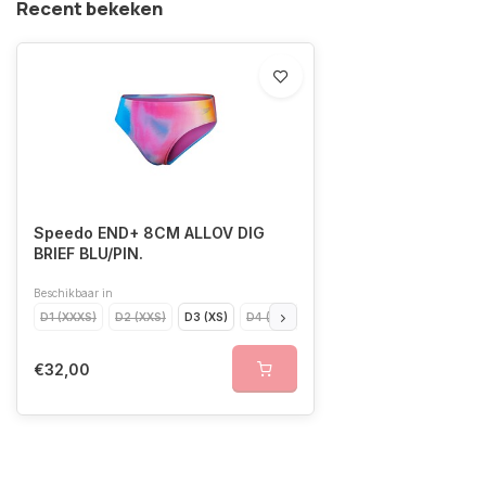
Recent bekeken
Speedo END+ 8CM ALLOV DIG
BRIEF BLU/PIN.
Beschikbaar in
D1 (XXXS)
D2 (XXS)
D3 (XS)
D4 (S)
D5 (M)
D6 (L)
D7 (XL)
€32,00