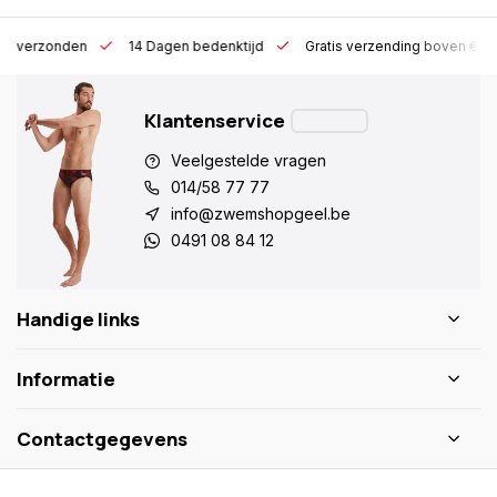
 h verzonden
14 Dagen bedenktijd
Gratis verzending boven €10
Klantenservice
Veelgestelde vragen
014/58 77 77
info@zwemshopgeel.be
0491 08 84 12
Handige links
Informatie
Contactgegevens