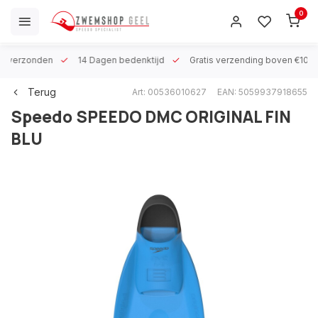
0
 h verzonden
14 Dagen bedenktijd
Gratis verzending boven €100
Terug
Art: 00536010627
EAN: 5059937918655
Speedo
SPEEDO DMC ORIGINAL FIN
BLU