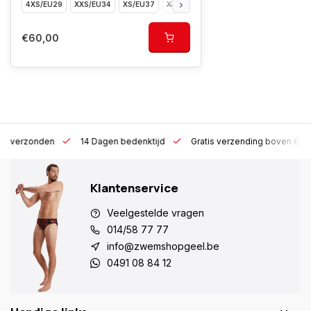
4XS/EU29
XXS/EU34
XS/EU37
XXXS/EU31
S/EU39
M/S-EU41
M
€60,00
 h verzonden
14 Dagen bedenktijd
Gratis verzending boven €10
Klantenservice
Veelgestelde vragen
014/58 77 77
info@zwemshopgeel.be
0491 08 84 12