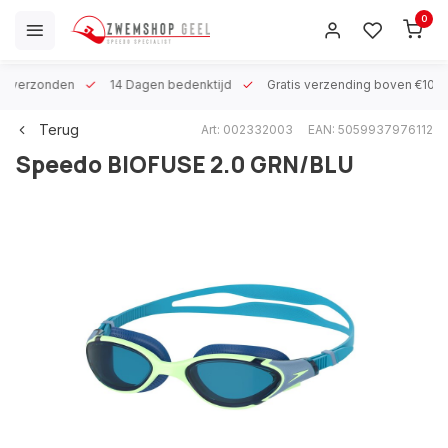
0
 h verzonden
14 Dagen bedenktijd
Gratis verzending boven €100
Terug
Art: 002332003
EAN: 5059937976112
Speedo
BIOFUSE 2.0 GRN/BLU