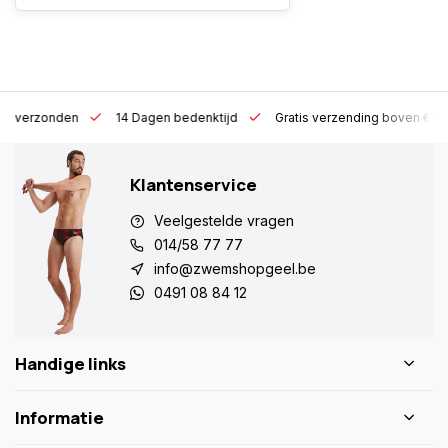
 h verzonden
14 Dagen bedenktijd
Gratis verzending boven €10
Klantenservice
Veelgestelde vragen
014/58 77 77
info@zwemshopgeel.be
0491 08 84 12
Handige links
Informatie