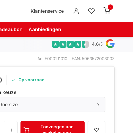
0
Klantenservice
adeaubon
Aanbiedingen
4.6
/
5
Art: E000211010
EAN: 5063572003003
0
Op voorraad
n keuze
One size
Toevoegen aan
+
winkelwagen