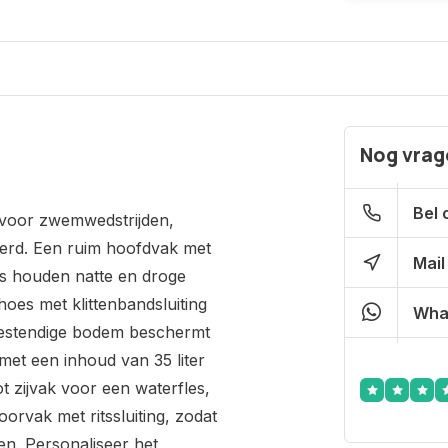
Nog vrage
Bel 
voor zwemwedstrijden,
eerd. Een ruim hoofdvak met
Mail
as houden natte en droge
hoes met klittenbandsluiting
Wha
bestendige bodem beschermt
met een inhoud van 35 liter
 zijvak voor een waterfles,
oorvak met ritssluiting, zodat
en. Personaliseer het