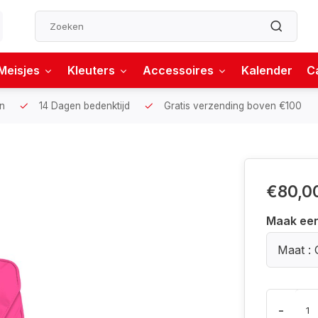
Meisjes
Kleuters
Accessoires
Kalender
C
n
14 Dagen bedenktijd
Gratis verzending boven €100
€80,0
Maak ee
Maat : 
-