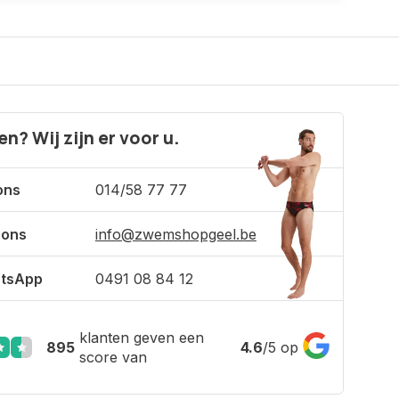
n? Wij zijn er voor u.
ons
014/58 77 77
 ons
info@zwemshopgeel.be
tsApp
0491 08 84 12
klanten geven een
895
4.6
/
5
op
score van