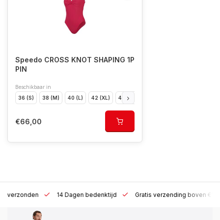
Speedo CROSS KNOT SHAPING 1P
PIN
Beschikbaar in
36 (S)
38 (M)
40 (L)
42 (XL)
44 (XXL)
46 (XXXL)
48 (XXXXL)
€66,00
 h verzonden
14 Dagen bedenktijd
Gratis verzending boven €10