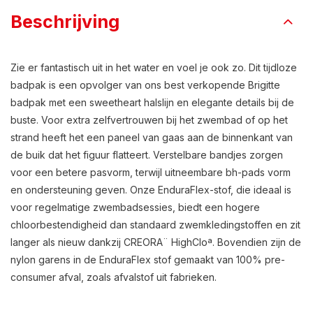
Beschrijving
Zie er fantastisch uit in het water en voel je ook zo. Dit tijdloze
badpak is een opvolger van ons best verkopende Brigitte
badpak met een sweetheart halslijn en elegante details bij de
buste. Voor extra zelfvertrouwen bij het zwembad of op het
strand heeft het een paneel van gaas aan de binnenkant van
de buik dat het figuur flatteert. Verstelbare bandjes zorgen
voor een betere pasvorm, terwijl uitneembare bh-pads vorm
en ondersteuning geven. Onze EnduraFlex-stof, die ideaal is
voor regelmatige zwembadsessies, biedt een hogere
chloorbestendigheid dan standaard zwemkledingstoffen en zit
langer als nieuw dankzij CREORA¨ HighCloª. Bovendien zijn de
nylon garens in de EnduraFlex stof gemaakt van 100% pre-
consumer afval, zoals afvalstof uit fabrieken.