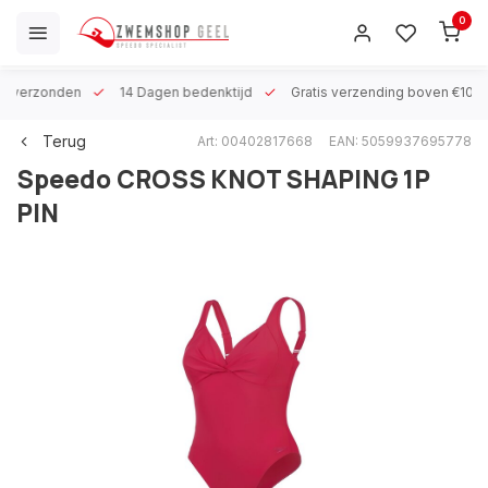
0
 h verzonden
14 Dagen bedenktijd
Gratis verzending boven €100
Terug
Art: 00402817668
EAN: 5059937695778
Speedo
CROSS KNOT SHAPING 1P
PIN