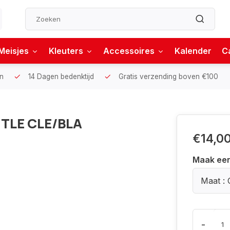
Meisjes
Kleuters
Accessoires
Kalender
C
n
14 Dagen bedenktijd
Gratis verzending boven €100
TLE CLE/BLA
€14,0
Maak ee
Maat : 
-