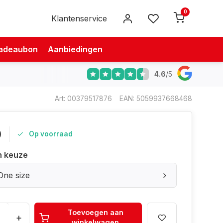
0
Klantenservice
adeaubon
Aanbiedingen
4.6
/
5
Art: 00379517876
EAN: 5059937668468
0
Op voorraad
n keuze
One size
Toevoegen aan
+
winkelwagen