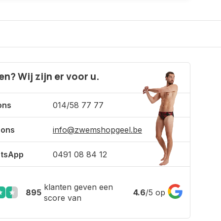
n? Wij zijn er voor u.
ons
014/58 77 77
 ons
info@zwemshopgeel.be
tsApp
0491 08 84 12
klanten geven een
895
4.6
/
5
op
score van